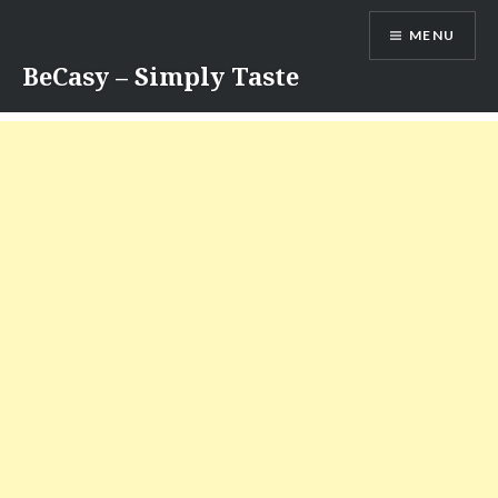
Skip
MENU
to
content
BeCasy – Simply Taste