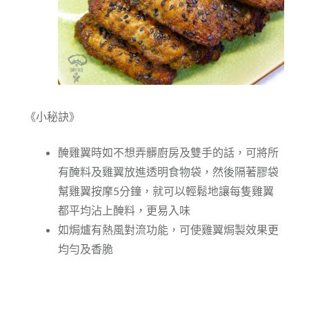
《小秘訣》
醃雞翼時如不想弄髒廚房及雙手的話，可將所
有醃料及雞翼放進透明食物袋，然後隔著膠袋
幫雞翼按摩5分鐘，就可以輕鬆地讓每隻雞翼
都平均沾上醃料，更易入味
如焗爐有熱風對流功能，可使雞翼焗製效果更
均勻及香脆