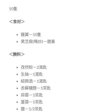
10隻
＜食材＞
雞翼－10隻
黑芝麻(略炒)－適量
＜醃料＞
孜然粉－2湯匙
生抽－1湯匙
紹興酒－1湯匙
赤蘚糖醇－1茶匙
蒜蓉－1茶匙
薑蓉－1茶匙
鹽－1/2茶匙