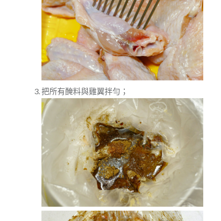
把所有醃料與雞翼拌勻；