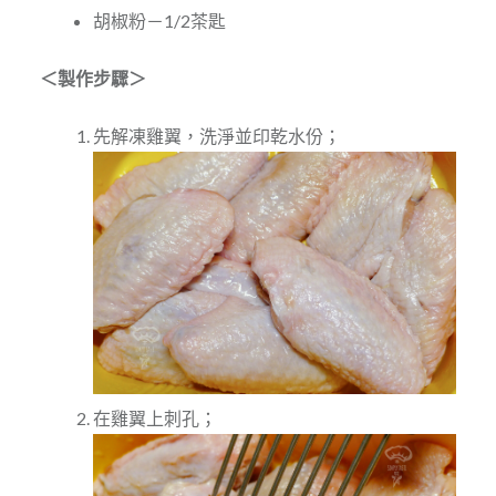
胡椒粉－1/2茶匙
＜製作步驟＞
先解凍雞翼，洗淨並印乾水份；
在雞翼上刺孔；