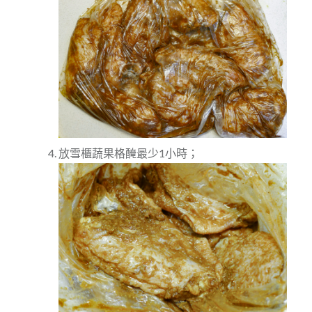
放雪櫃蔬果格醃最少1小時；