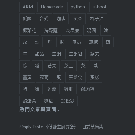
ARM
Homemade
python
u-boot
低醣
台式
咖啡
抗炎
椰子油
椰菜花
海藻麵
淡忌廉
湯圓
滷
炆
炒
炸
焗
無奶
無糖
煎
牛
甜品
生酮
生酮包
窩夫
粽
糉
芒果
芝士
菜
蒸
薑黃
蘿蔔
蛋
蛋斷食
蛋糕
豬
雞
雞潤
雞肝
鹹肉糭
鹹蛋黃
麵包
黑松露
熱門文章與頁面︰
Simply Taste 《低醣生酮食譜》－日式芝麻醬