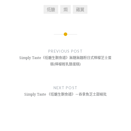
低醣
焗
雞翼
文
章
PREVIOUS POST
導
Simply Taste《低醣生酮食譜》無糖無麵粉日式檸檬芝士蛋
糕(檸檬輕乳酪蛋糕)
覽
NEXT POST
Simply Taste 《低醣生酮食譜》－吞拿魚芝士甜椒批