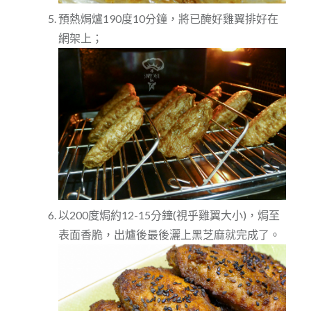
預熱焗爐190度10分鐘，將已醃好雞翼排好在
網架上；
以200度焗約12-15分鐘(視乎雞翼大小)，焗至
表面香脆，出爐後最後灑上黑芝麻就完成了。