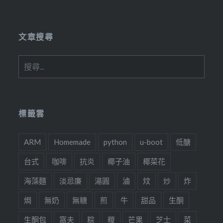
Link
文章搜尋
搜
尋
關
鍵
字:
標籤雲
ARM
Homemade
python
u-boot
低醣
台式
咖啡
抗炎
椰子油
椰菜花
海藻麵
淡忌廉
湯圓
滷
炆
炒
炸
焗
無奶
無糖
煎
牛
甜品
生酮
生酮包
窩夫
粽
糉
芒果
芝士
菜