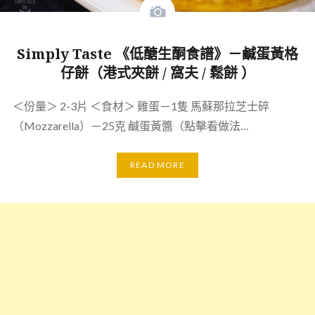
Simply Taste 《低醣生酮食譜》－鹹蛋黃格
仔餅（港式夾餅 / 窩夫 / 鬆餅 ）
＜份量＞ 2-3片 ＜食材＞ 雞蛋－1隻 馬蘇那拉芝士碎
（Mozzarella）－25克 鹹蛋黃醬（點擊看做法…
READ MORE