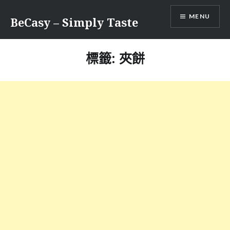
Skip
MENU
to
BeCasy – Simply Taste
content
標籤:
夾餅