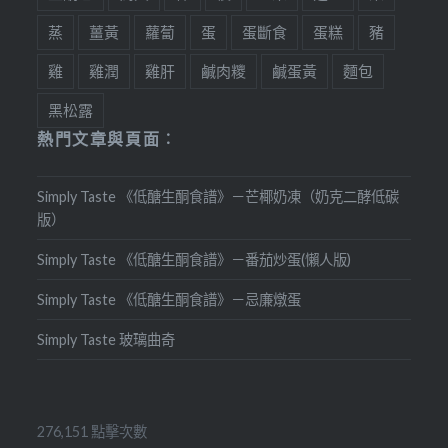
蒸
薑黃
蘿蔔
蛋
蛋斷食
蛋糕
豬
雞
雞潤
雞肝
鹹肉糭
鹹蛋黃
麵包
黑松露
熱門文章與頁面︰
Simply Taste 《低醣生酮食譜》－芒椰奶凍（奶克二酵低碳
版）
Simply Taste 《低醣生酮食譜》－番茄炒蛋(懶人版)
Simply Taste 《低醣生酮食譜》－忌廉燉蛋
Simply Taste 玻璃曲奇
276,151 點擊次數