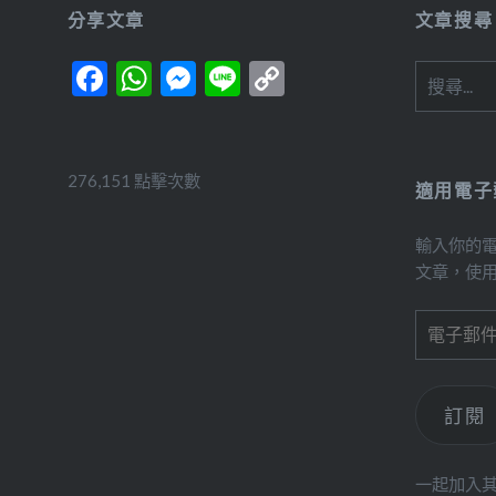
分享文章
文章搜尋
Facebook
WhatsApp
Messenger
Line
Copy
搜
尋
Link
關
鍵
字:
276,151 點擊次數
適用電子
輸入你的
文章，使
電
子
郵
件
訂閱
位
址
一起加入其