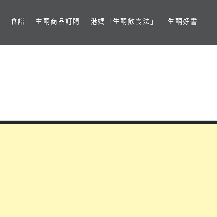
食譜
生酮商品訂購
港媽「生酮飲食法」
生酮好書