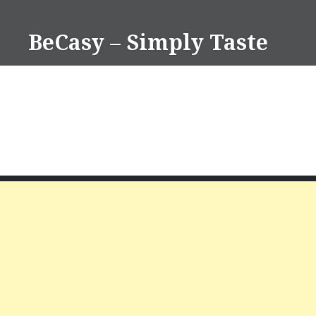
Skip
to
BeCasy – Simply Taste
content