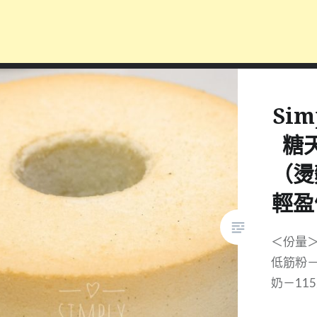
Sim
糖
（燙
輕盈
＜份量＞
低筋粉－
奶－11