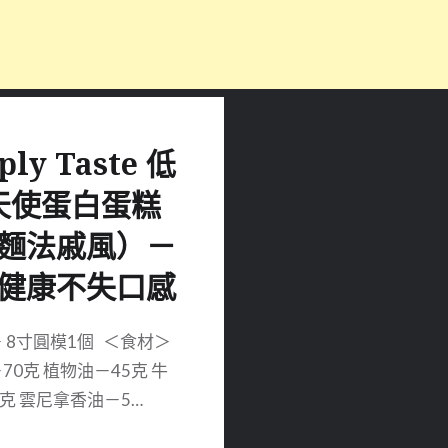
ply Taste 低
天使蛋白蛋糕
麵法戚風）－
健康不失口感
 8寸圓模1個 ＜食材＞
70克 植物油－45克 牛
5克 雲尼拿香油－5…