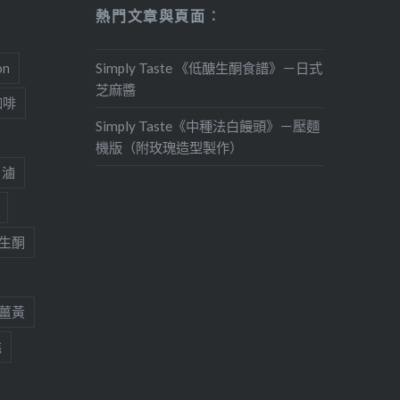
熱門文章與頁面︰
on
Simply Taste 《低醣生酮食譜》－日式
芝麻醬
咖啡
Simply Taste《中種法白饅頭》－壓麵
機版（附玫瑰造型製作）
滷
生酮
薑黃
糕