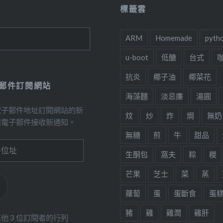
標籤雲
ARM
Homemade
pyth
u-boot
低醣
台式
抗炎
椰子油
椰菜花
郵件訂閱網站
海藻麵
淡忌廉
湯圓
電子郵件地址訂閱網站的新
炆
炒
炸
焗
無奶
用電子郵件接收新通知。
無糖
煎
牛
甜品
生酮包
窩夫
粽
糉
芒果
芝士
菜
蒸
蘿蔔
蛋
蛋斷食
蛋
豬
雞
雞潤
雞肝
他 3 位訂閱者的行列