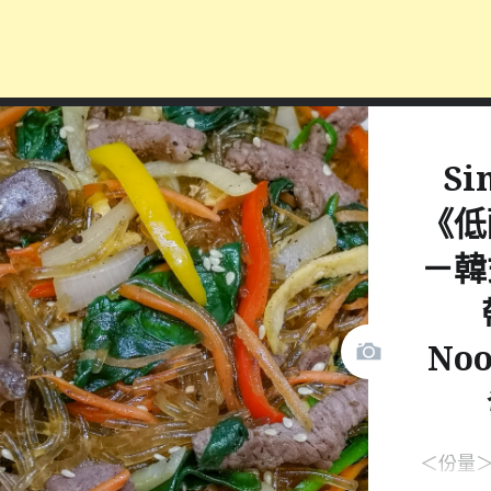
Si
《低
－韓
No
＜份量＞