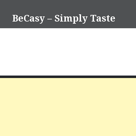
Skip
to
BeCasy – Simply Taste
content