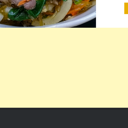
– 1包（
冬菇 …