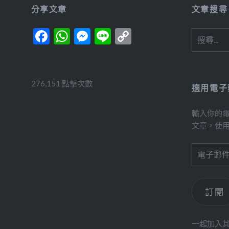
分享文章
文章搜尋
Facebook
WhatsApp
Messenger
Line
Copy
搜
尋
Link
關
鍵
字:
276,151 點擊次數
適用電子
輸入你的
文章，使
電
子
郵
件
訂閱
位
址
一起加入其