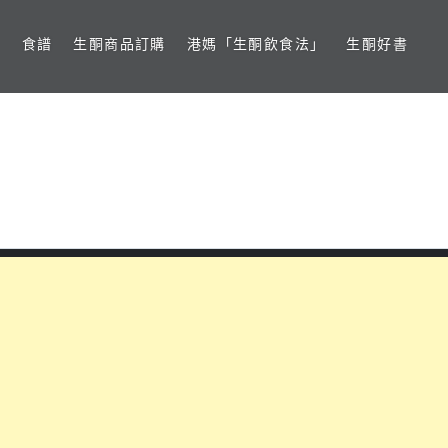
食譜
生酮商品訂購
港媽「生酮飲食法」
生酮好書