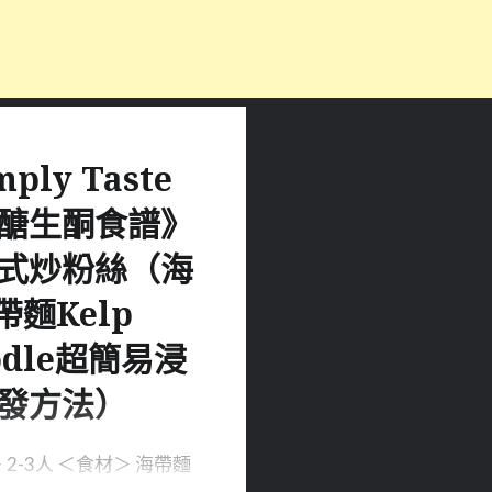
mply Taste
醣生酮食譜》
式炒粉絲（海
帶麵Kelp
odle超簡易浸
發方法）
 2-3人 ＜食材＞ 海帶麵