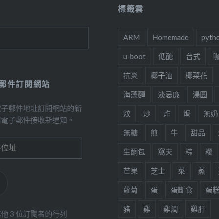
標籤雲
ARM
Homemade
pyth
u-boot
低醣
台式
抗炎
椰子油
椰菜花
郵件訂閱網站
海藻麵
淡忌廉
湯圓
電子郵件地址訂閱網站的新
炆
炒
炸
焗
無奶
用電子郵件接收新通知。
無糖
煎
牛
甜品
生酮包
窩夫
粽
糉
芒果
芝士
菜
蒸
蘿蔔
蛋
蛋斷食
蛋
豬
雞
雞潤
雞肝
他 3 位訂閱者的行列