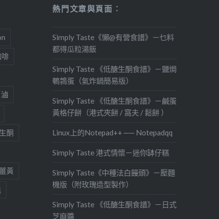
熱門文章與頁面︰
on
Simply Taste《懶@有營食譜》－乜料
都得瓜粒湯飯
咖啡
Simply Taste 《低醣生酮食譜》－鹽焗
鵪鶉蛋（氣炸鍋簡易版）
滷
Simply Taste 《低醣生酮食譜》－鹹蛋
黃格仔餅（港式夾餅 / 窩夫 / 鬆餅 ）
生酮
Linux上的Notepad++ ── Notepadqq
Simply Taste 港式情懷－迷你缽仔糕
薑黃
Simply Taste《中種法白饅頭》－壓麵
機版（附玫瑰造型製作）
糕
Simply Taste 《低醣生酮食譜》－日式
芝麻醬