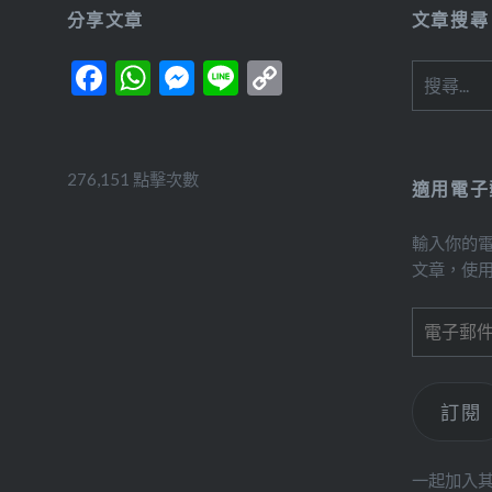
分享文章
文章搜尋
Facebook
WhatsApp
Messenger
Line
Copy
搜
尋
Link
關
鍵
字:
276,151 點擊次數
適用電子
輸入你的
文章，使
電
子
郵
件
訂閱
位
址
一起加入其