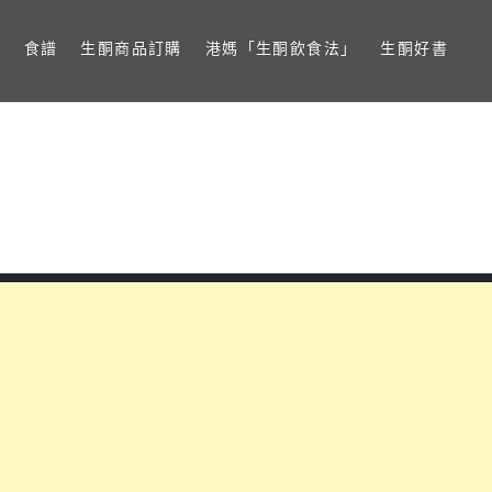
食譜
生酮商品訂購
港媽「生酮飲食法」
生酮好書