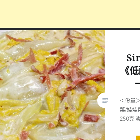
Si
《低
＜份量＞
菜/娃娃
250克 