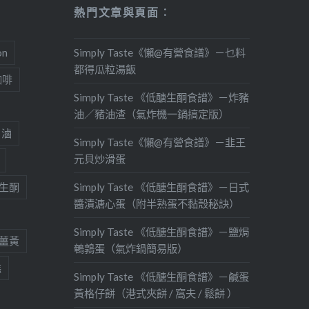
熱門文章與頁面︰
on
Simply Taste《懶@有營食譜》－乜料
都得瓜粒湯飯
咖啡
Simply Taste 《低醣生酮食譜》－炸豬
油／豬油渣（氣炸機一鍋搞定版）
滷
Simply Taste《懶@有營食譜》－韭王
元貝炒滑蛋
生酮
Simply Taste 《低醣生酮食譜》－日式
醬漬溏心蛋（附半熟蛋不黏殼秘訣）
Simply Taste 《低醣生酮食譜》－鹽焗
薑黃
鵪鶉蛋（氣炸鍋簡易版）
糕
Simply Taste 《低醣生酮食譜》－鹹蛋
黃格仔餅（港式夾餅 / 窩夫 / 鬆餅 ）