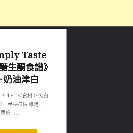
mply Taste
醣生酮食譜》
－奶油津白
 3-4人 ＜食材＞ 大白
菜－半棵/2棵 雞湯－
淡忌廉 –…