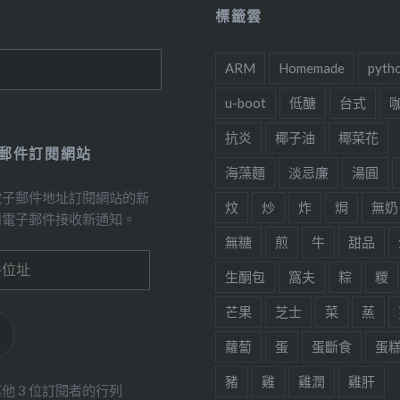
標籤雲
ARM
Homemade
pyth
u-boot
低醣
台式
抗炎
椰子油
椰菜花
郵件訂閱網站
海藻麵
淡忌廉
湯圓
電子郵件地址訂閱網站的新
炆
炒
炸
焗
無奶
用電子郵件接收新通知。
無糖
煎
牛
甜品
生酮包
窩夫
粽
糉
芒果
芝士
菜
蒸
蘿蔔
蛋
蛋斷食
蛋
豬
雞
雞潤
雞肝
他 3 位訂閱者的行列