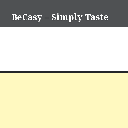
Skip
to
BeCasy – Simply Taste
content