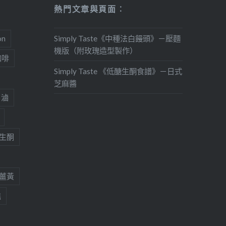
熱門文章與頁面︰
on
Simply Taste《中種法白饅頭》－壓麵
機版（附玫瑰造型製作）
咖啡
Simply Taste 《低醣生酮食譜》－日式
芝麻醬
滷
生酮
薑黃
糕