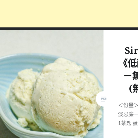
Si
《低
－
(
​＜份量
淡忌廉－
1茶匙 