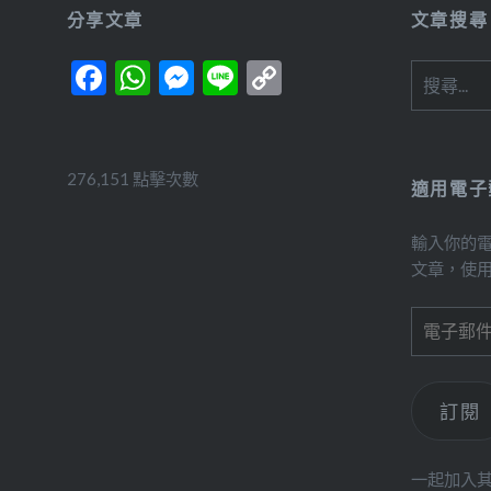
分享文章
文章搜尋
Facebook
WhatsApp
Messenger
Line
Copy
搜
尋
Link
關
鍵
字:
276,151 點擊次數
適用電子
輸入你的
文章，使
電
子
郵
件
訂閱
位
址
一起加入其