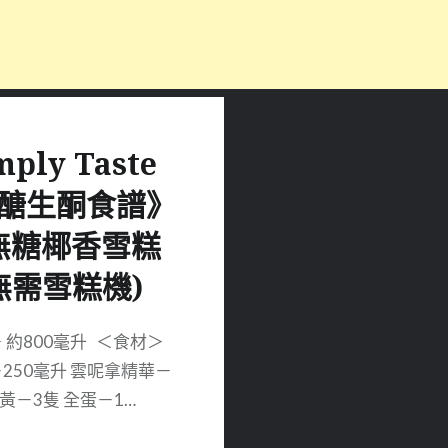
mply Taste
醣生酮食譜》
無糖椰香雪糕
無需雪糕機)
＞ 約800毫升 ＜食材＞
250毫升 雲呢拿精華－
蛋黃－3隻 全蛋－1…