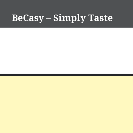
Skip
to
BeCasy – Simply Taste
content