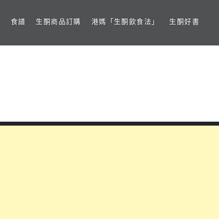
食譜
生酮商品訂購
港媽「生酮飲食法」
生酮好書