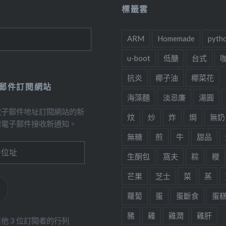
標籤雲
ARM
Homemade
pyth
u-boot
低醣
台式
抗炎
椰子油
椰菜花
郵件訂閱網站
海藻麵
淡忌廉
湯圓
電子郵件地址訂閱網站的新
炆
炒
炸
焗
無奶
用電子郵件接收新通知。
無糖
煎
牛
甜品
生酮包
窩夫
粽
糉
芒果
芝士
菜
蒸
蘿蔔
蛋
蛋斷食
蛋
豬
雞
雞潤
雞肝
他 3 位訂閱者的行列