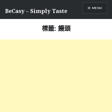
Skip
MENU
to
BeCasy – Simply Taste
content
標籤:
饅頭