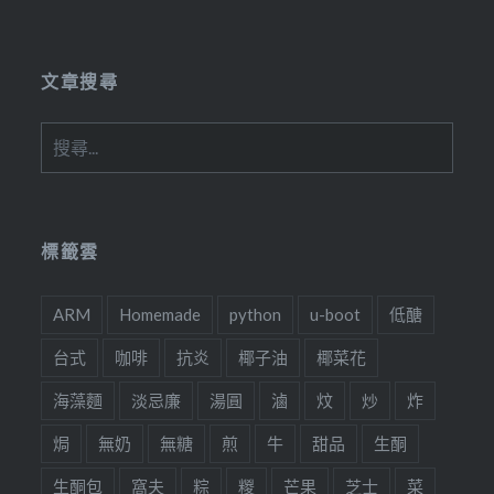
Link
文章搜尋
搜
尋
關
鍵
字:
標籤雲
ARM
Homemade
python
u-boot
低醣
台式
咖啡
抗炎
椰子油
椰菜花
海藻麵
淡忌廉
湯圓
滷
炆
炒
炸
焗
無奶
無糖
煎
牛
甜品
生酮
生酮包
窩夫
粽
糉
芒果
芝士
菜