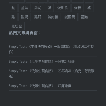
蒸
薑黃
蘿蔔
蛋
蛋斷食
蛋糕
豬
雞
雞潤
雞肝
鹹肉糭
鹹蛋黃
麵包
黑松露
熱門文章與頁面︰
Simply Taste《中種法白饅頭》－壓麵機版（附玫瑰造型製
作）
Simply Taste 《低醣生酮食譜》－日式芝麻醬
Simply Taste 《低醣生酮食譜》－芒椰奶凍（奶克二酵低碳
版）
Simply Taste 《低醣生酮食譜》－忌廉燉蛋