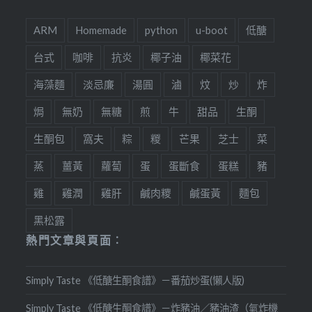
ARM
Homemade
python
u-boot
低醣
台式
咖啡
抗炎
椰子油
椰菜花
海藻麵
淡忌廉
湯圓
滷
炆
炒
炸
焗
無奶
無糖
煎
牛
甜品
生酮
生酮包
窩夫
粽
糉
芒果
芝士
菜
蒸
薑黃
蘿蔔
蛋
蛋斷食
蛋糕
豬
雞
雞潤
雞肝
鹹肉糭
鹹蛋黃
麵包
黑松露
熱門文章與頁面︰
Simply Taste 《低醣生酮食譜》－番茄炒蛋(懶人版)
Simply Taste 《低醣生酮食譜》－炸豬油／豬油渣（氣炸機