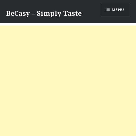
Skip
MENU
to
BeCasy – Simply Taste
content