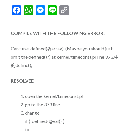
Facebook
WhatsApp
Messenger
Line
Copy
Link
COMPILE WITH THE FOLLOWING ERROR:
Can’t use ‘defined(@array)’ (Maybe you should just
omit the defined()?) at kernel/timeconst.pl line 373.中
的define(),
RESOLVED
open the kernel/timeconst.pl
go to the 373 line
change
if (!defined(@val)) {
to