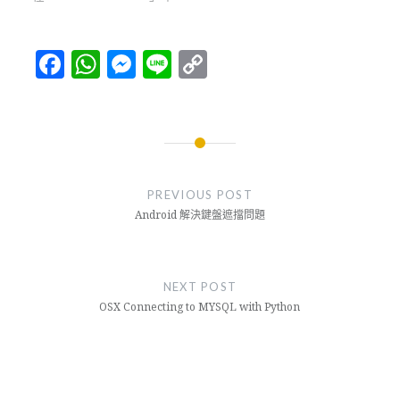
Facebook
WhatsApp
Messenger
Line
Copy
Link
文
章
PREVIOUS POST
導
Android 解決鍵盤遮擋問題
覽
NEXT POST
OSX Connecting to MYSQL with Python