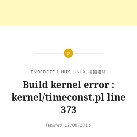
EMBEDDED LINUX
,
LINUX
,
挨踢相關
Build kernel error :
kernel/timeconst.pl line
373
Published :
12/08/2016