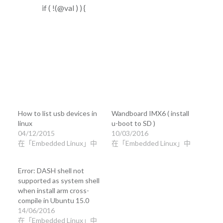
if ( !(@val ) ) {
How to list usb devices in
Wandboard IMX6 ( install
linux
u-boot to SD )
04/12/2015
10/03/2016
在「Embedded Linux」中
在「Embedded Linux」中
Error: DASH shell not
supported as system shell
when install arm cross-
compile in Ubuntu 15.0
14/06/2016
在「Embedded Linux」中