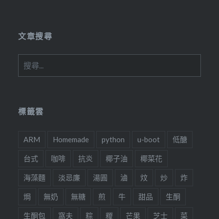
Link
文章搜尋
搜
尋
關
鍵
字:
標籤雲
ARM
Homemade
python
u-boot
低醣
台式
咖啡
抗炎
椰子油
椰菜花
海藻麵
淡忌廉
湯圓
滷
炆
炒
炸
焗
無奶
無糖
煎
牛
甜品
生酮
生酮包
窩夫
粽
糉
芒果
芝士
菜