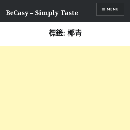
Skip
MENU
to
BeCasy – Simply Taste
content
標籤:
椰青