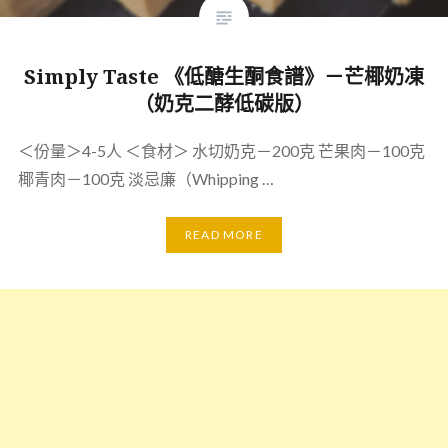
Simply Taste 《低醣生酮食譜》－芒椰奶凍
（奶克二酵低碳版）
＜份量＞4-5人 ＜食材＞ 水切奶克－200克 芒果肉－100克
椰青肉－100克 淡忌廉（Whipping …
READ MORE