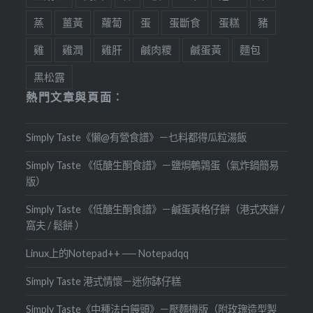
蒸
薑黃
蘿蔔
蛋
蛋斷食
蛋糕
豬
雞
雞潤
雞肝
鹹肉糭
鹹蛋黃
麵包
黑松露
熱門文章與頁面︰
Simply Taste《懶@有營食譜》－乜料都得瓜粒湯飯
Simply Taste 《低醣生酮食譜》－鹽焗鵪鶉蛋（氣炸鍋簡易
版）
Simply Taste 《低醣生酮食譜》－鹹蛋黃格仔餅（港式夾餅 /
窩夫 / 鬆餅 ）
Linux上的Notepad++ ── Notepadqq
Simply Taste 港式情懷－迷你缽仔糕
Simply Taste《中種法白饅頭》－壓麵機版（附玫瑰造型製