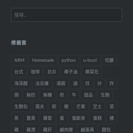
搜
尋
關
鍵
字:
標籤雲
ARM
Homemade
python
u-boot
低醣
台式
咖啡
抗炎
椰子油
椰菜花
海藻麵
淡忌廉
湯圓
滷
炆
炒
炸
焗
無奶
無糖
煎
牛
甜品
生酮
生酮包
窩夫
粽
糉
芒果
芝士
菜
蒸
薑黃
蘿蔔
蛋
蛋斷食
蛋糕
豬
雞
雞潤
雞肝
鹹肉糭
鹹蛋黃
麵包