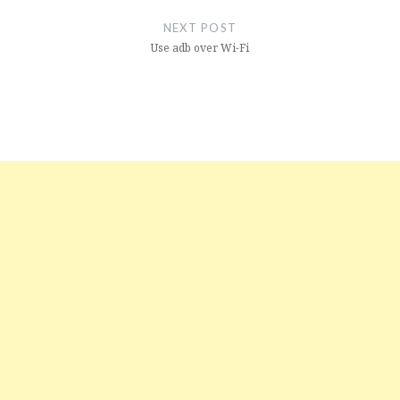
NEXT POST
Use adb over Wi-Fi