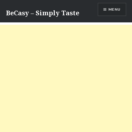
Skip
MENU
to
BeCasy – Simply Taste
content