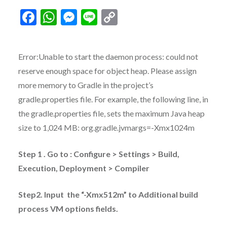
Facebook
WhatsApp
Messenger
Line
Copy
Link
Error:Unable to start the daemon process: could not
reserve enough space for object heap. Please assign
more memory to Gradle in the project’s
gradle.properties file. For example, the following line, in
the gradle.properties file, sets the maximum Java heap
size to 1,024 MB: org.gradle.jvmargs=-Xmx1024m
Step 1 . Go to : Configure > Settings >
Build,
Execution, Deployment > Compiler
Step2. Input the “-Xmx512m” to Additional build
process VM options fields.