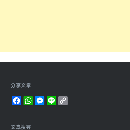
分享文章
Facebook
WhatsApp
Messenger
Line
Copy
Link
文章搜尋