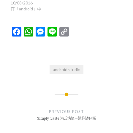
10/08/2016
在「android」中
Facebook
WhatsApp
Messenger
Line
Copy
Link
android studio
文
章
PREVIOUS POST
導
Simply Taste 港式情懷－迷你缽仔糕
覽